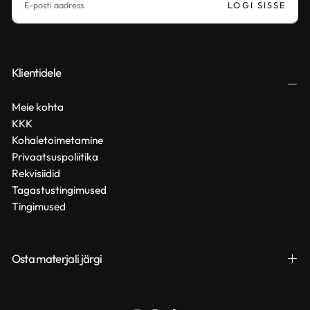
LOGI SISSE
Klientidele
Meie kohta
KKK
Kohaletoimetamine
Privaatsuspoliitika
Rekvisiidid
Tagastustingimused
Tingimused
Osta materjali järgi