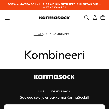
OSTA 4 MATKASOKKI JA SAAD KINGITUSEKS PUUGITANGID +
TA
MINE
!
MATKAKAARDI
SISU
JUURDE
/
KOMBINEERI
ALGUS
Kombineeri
LIITU UUDISKIRJAGA
Saa uudiseid ja eripakkumisi KarmaSockilt
MEIL