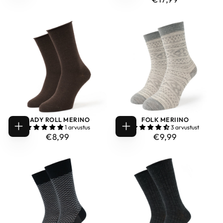
LADY ROLL MERINO
FOLK MERIINO
1 arvustus
3 arvustust
VALIGE
VALIGE
€8,99
TAVAHIND
€9,99
TAVAHIND
€8,99
€9,99
VALIKUD
VALIKUD