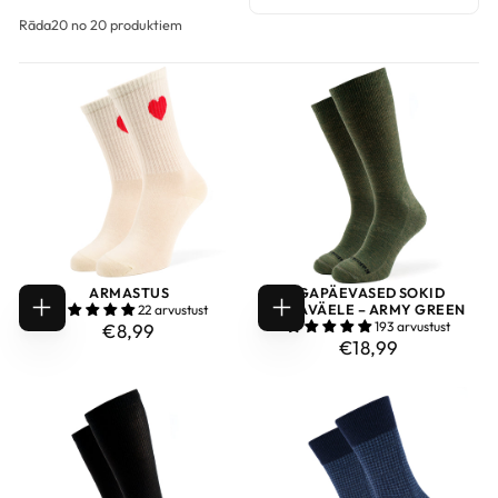
Rāda
20 no 20 produktiem
ARMASTUS
IGAPÄEVASED SOKID
SÕJAVÄELE – ARMY GREEN
22 arvustust
VALIGE
VALIGE
€8,99
TAVAHIND
193 arvustust
€8,99
VALIKUD
VALIKUD
€18,99
TAVAHIND
€18,99