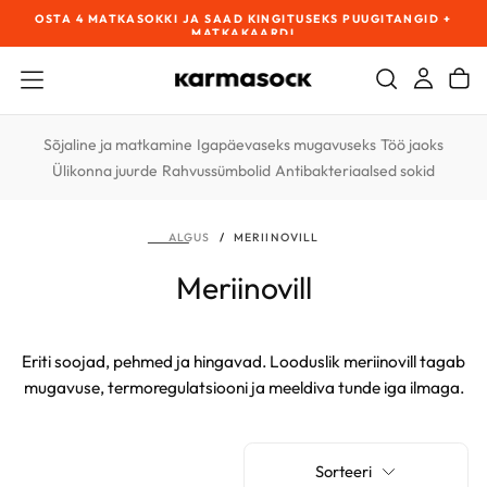
OSTA 4 MATKASOKKI JA SAAD KINGITUSEKS PUUGITANGID +
TA
MINE
!
MATKAKAARDI
SISU
JUURDE
Sõjaline ja matkamine
Igapäevaseks mugavuseks
Töö jaoks
Ülikonna juurde
Rahvussümbolid
Antibakteriaalsed sokid
/
MERIINOVILL
ALGUS
Meriinovill
Eriti soojad, pehmed ja hingavad. Looduslik meriinovill tagab
mugavuse, termoregulatsiooni ja meeldiva tunde iga ilmaga.
Sorteeri