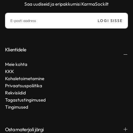
Saa uudiseid ja eripakkumisi KarmaSockilt
MEIL
LOGI SISSE
Klientidele
Meie kohta
KKK
Kohaletoimetamine
Privaatsuspoliitika
Rekvisiidid
Tagastustingimused
Tingimused
Osta materjali järgi