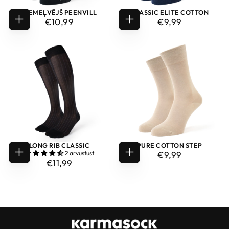
ZIEMEĻVĒJŠ PEENVILL
CLASSIC ELITE COTTON
€10,99
TAVAHIND
€9,99
TAVAHIND
€10,99
€9,99
LISA
VALIGE
OSTUKORVI
VALIKUD
LONG RIB CLASSIC
PURE COTTON STEP
€9,99
TAVAHIND
2 arvustust
€9,99
VALIGE
VALIGE
€11,99
TAVAHIND
€11,99
VALIKUD
VALIKUD