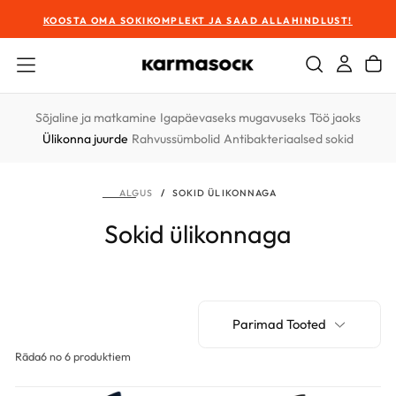
E 1
MINE
KOOSTA OMA SOKIKOMPLEKT JA SAAD ALLAHINDLUST!
SISU
JUURDE
Sõjaline ja matkamine
Igapäevaseks mugavuseks
Töö jaoks
Ülikonna juurde
Rahvussümbolid
Antibakteriaalsed sokid
/
SOKID ÜLIKONNAGA
ALGUS
Sokid ülikonnaga
Parimad Tooted
Rāda
6 no 6 produktiem