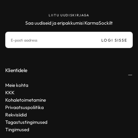
LIITU UUDISKIRJAGA
Saa uudiseid ja eripakkumisi KarmaSockilt
MEIL
LOGI SISSE
Klientidele
Meie kohta
KKK
Kohaletoimetamine
Privaatsuspoliitika
Rekvisiidid
Tagastustingimused
Tingimused